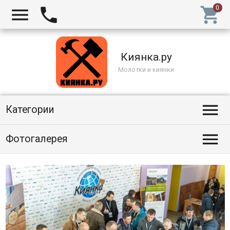



Киянка.ру
Молотки и киянки

Категории

Фотогалерея