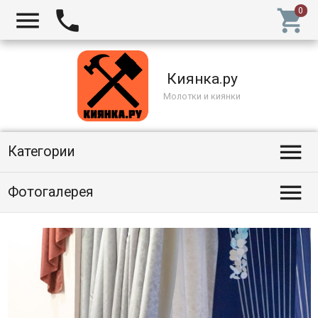



Киянка.ру
Молотки и киянки

Категории

Фотогалерея