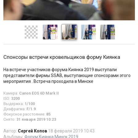
Спонсоры встречи кровельщиков форму Киянка
На встрече участников форума Киянка 2019 выступали
представители фирмы SSAB, выступающие спонсорами этого
мероприятия . Встреча проходила в Минске
Камера:
Canon EOS 6D Mark II
ISO:
3200
Выдержка:
1/100
Диафрагма:
F/1.9
Фокусное расстояние:
85
Снято:
31 января 2019 10:23
Автор:
Сергей Копов
18 февраля 2019 10:43
Альбомы:
Форум Киянка Минск 2019