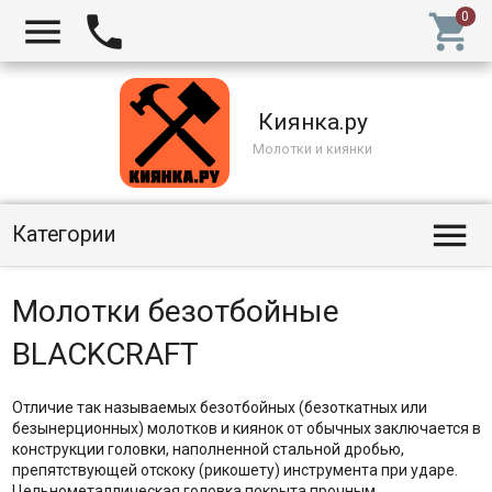



Киянка.ру
Молотки и киянки

Категории
Молотки безотбойные
BLACKCRAFT
Отличие так называемых безотбойных (безоткатных или
безынерционных) молотков и киянок от обычных заключается в
конструкции головки, наполненной стальной дробью,
препятствующей отскоку (рикошету) инструмента при ударе.
Цельнометаллическая головка покрыта прочным