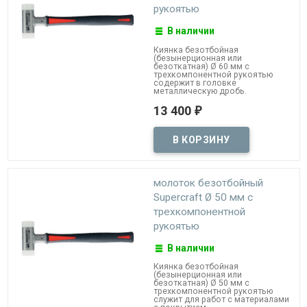
рукоятью
В наличии
Киянка безотбойная
(безынерционная или
безоткатная) Ø 60 мм с
трехкомпонентной рукоятью
содержит в головке
металлическую дробь.
13 400
₽
молоток безотбойный
Supercraft Ø 50 мм с
трехкомпонентной
рукоятью
В наличии
Киянка безотбойная
(безынерционная или
безоткатная) Ø 50 мм с
трехкомпонентной рукоятью
служит для работ с материалами