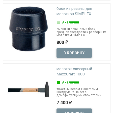
боёк из резины для
молотков SIMPLEX
В наличии
сменный резиновый боёк
средней твёрдости к разборным
молоткам SIMPLEX
800
₽
молоток слесарный
MaxxCraft 1000
В наличии
тяжёлый весом 1000 грамм
инструмент Halder с
демпфирующими свойствами
7 400
₽