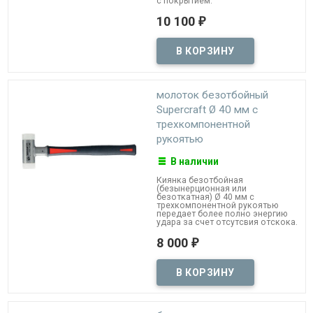
с покрытием.
10 100
₽
молоток безотбойный
Supercraft Ø 40 мм с
трехкомпонентной
рукоятью
В наличии
Киянка безотбойная
(безынерционная или
безоткатная) Ø 40 мм с
трехкомпонентной рукоятью
передает более полно энергию
удара за счет отсутсвия отскока.
8 000
₽