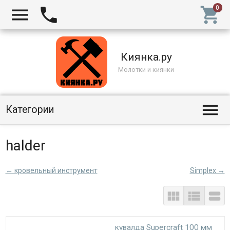



Киянка.ру
Молотки и киянки

Категории
halder
← кровельный инструмент
Simplex →



кувалда Supercraft 100 мм