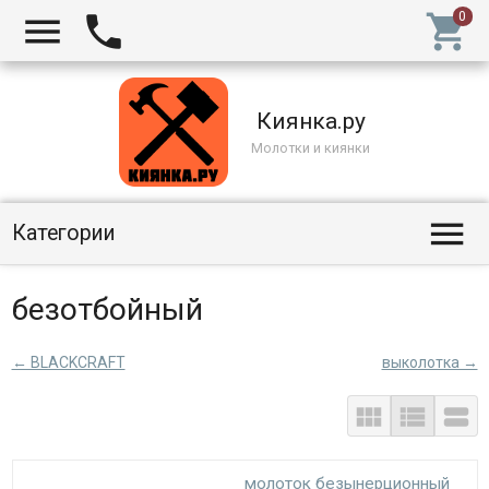



Киянка.ру
Молотки и киянки

Категории
безотбойный
← BLACKCRAFT
выколотка →



молоток безынерционный