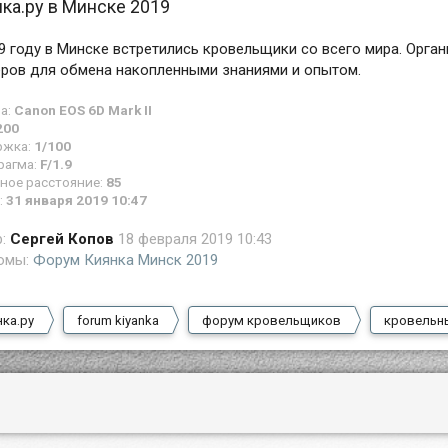
ка.ру в Минске 2019
9 году в Минске встретились кровельщики со всего мира. Орга
еров для обмена накопленными знаниями и опытом.
а:
Canon EOS 6D Mark II
200
ржка:
1/100
рагма:
F/1.9
ное расстояние:
85
:
31 января 2019 10:47
р:
Сергей Копов
18 февраля 2019 10:43
омы:
Форум Киянка Минск 2019
нка.ру
forum kiyanka
форум кровельщиков
кровельн