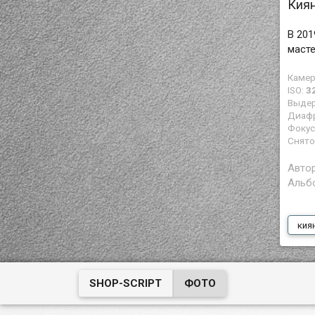
Киян
В 201
маст
Камер
ISO:
3
Выде
Диаф
Фокус
Снято
Авто
Альб
кия
SHOP-SCRIPT
ФОТО