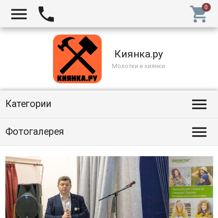



Киянка.ру
Молотки и киянки

Категории

Фотогалерея