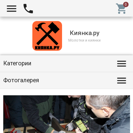



Киянка.ру
Молотки и киянки

Категории

Фотогалерея