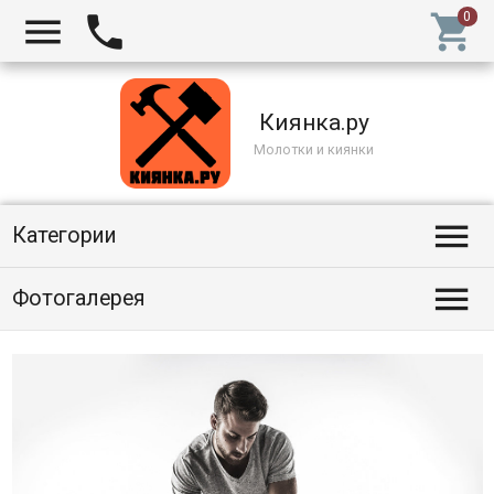



Киянка.ру
Молотки и киянки

Категории

Фотогалерея