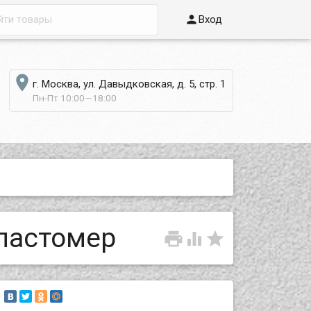

Вход

г. Москва, ул. Давыдковская, д. 5, стр. 1
Пн-Пт 10:00—18:00
ластомер


