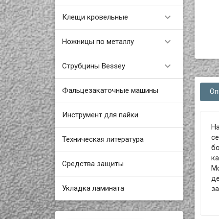

Клещи кровельные

Ножницы по металлу

Струбцины Bessey
Фальцезакаточные машины
Оп
Инструмент для пайки
Н
се
Техническая литература
бо
ка
Средства защиты
Мо
де
Укладка ламината
за