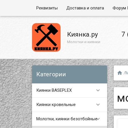
Реквизиты
Доставка и оплата
Форум 
7 
Киянка.ру
Молотки и киянки

/
М
Категории

Киянки BASEPLEX
м

Киянки кровельные

Молотки, киянки безотбойные