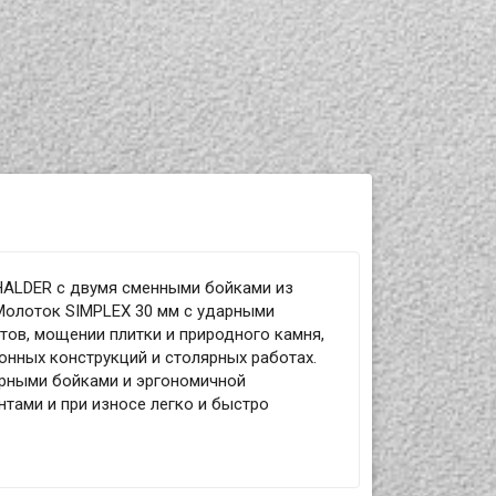
HALDER с двумя сменными бойками из
 Молоток SIMPLEX 30 мм с ударными
ов, мощении плитки и природного камня,
онных конструкций и столярных работах.
арными бойками и эргономичной
тами и при износе легко и быстро