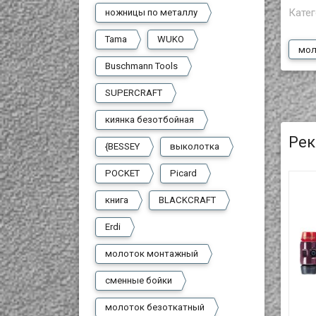
Катег
ножницы по металлу
Tama
WUKO
мол
Buschmann Tools
SUPERCRAFT
киянка безотбойная
Рек
{BESSEY
выколотка
POCKET
Picard
книга
BLACKCRAFT
Erdi
молоток монтажный
сменные бойки
молоток безоткатный