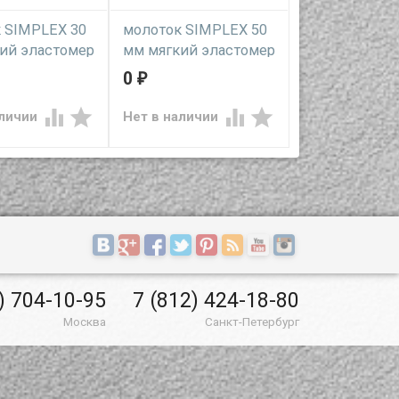
 SIMPLEX 30
молоток SIMPLEX 50
молоток SIM
ий эластомер
мм мягкий эластомер
мм эластоме
0
0
₽
₽
ударный
ручной ударный
профессиональн
т со сменными
инструмент со сменными
инструмент со 
 из мягкого
насадками из мягкого
ударными насад




аличии
Нет в наличии
Нет в наличии
стичного
термопластичного
прочного
а (ТПЭ)
эластомера (ТПЭ)
термопластично
эластомера сре
жёсткости
) 704-10-95
7 (812) 424-18-80
Москва
Санкт-Петербург