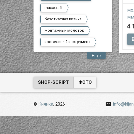
maxxcraft
мо
мм
безоткатная киянка
4 
монтажный молоток
уда
кровельный инструмент
сме
пла
Еще
SHOP-SCRIPT
ФОТО

©
Киянка
, 2026
info@kijan