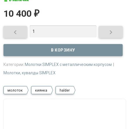
10 400
₽


Категории:
Молотки SIMPLEX с металлическим корпусом
Молотки, кувалды SIMPLEX
молоток
киянка
halder