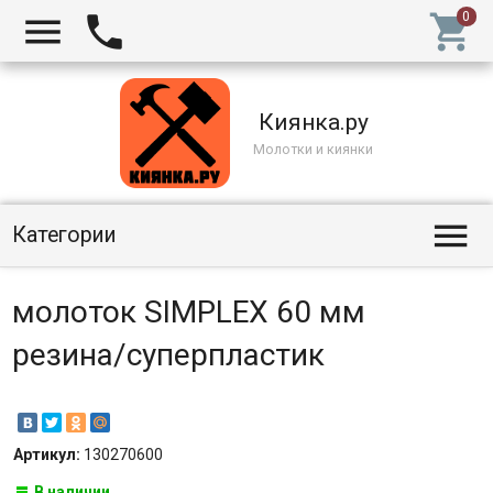



Киянка.ру
Молотки и киянки

Категории
молоток SIMPLEX 60 мм
резина/суперпластик
Артикул:
130270600
В наличии