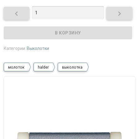


Категории:
Выколотки
молоток
halder
выколотка