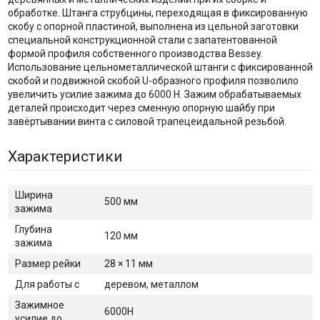
обработке. Штанга струбцины, переходящая в фиксированную
скобу с опорной пластиной, выполнена из цельной заготовки
специальной конструкционной стали с запатентованной
формой профиля собственного производства Bessey.
Использование цельнометаллической штанги с фиксированной
скобой и подвижной скобой U-образного профиля позволило
увеличить усилие зажима до 6000 Н. Зажим обрабатываемых
деталей происходит через сменную опорную шайбу при
завёртывании винта с силовой трапецеидальной резьбой.
Характеристики
Ширина
500 мм
зажима
Глубина
120 мм
зажима
Размер рейки
28 × 11 мм
Для работы с
деревом, металлом
Зажимное
6000H
усилие до