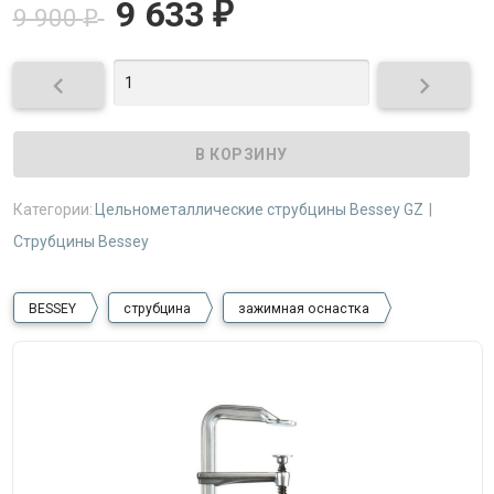
9 633
₽
9 900
₽


Категории:
Цельнометаллические струбцины Bessey GZ
Струбцины Bessey
BESSEY
струбцина
зажимная оснастка