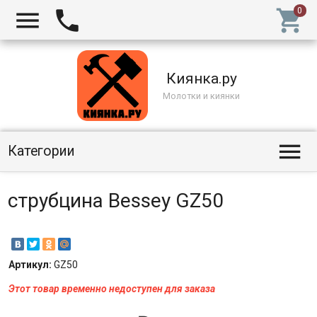



Киянка.ру
Молотки и киянки

Категории
струбцина Bessey GZ50
Артикул:
GZ50
Этот товар временно недоступен для заказа