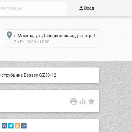

Вход

г. Москва, ул. Давыдковская, д. 5, стр. 1
Пн-Пт 10:00—18:00
/
струбцина Bessey GZ30-12


