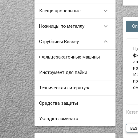

Клещи кровельные

Ножницы по металлу
Оп

Струбцины Bessey
Це
фи
Фальцезакаточные машины
за
из
Инструмент для пайки
И
пр
см
Техническая литература
Средства защиты
Катег
Укладка ламината
BES