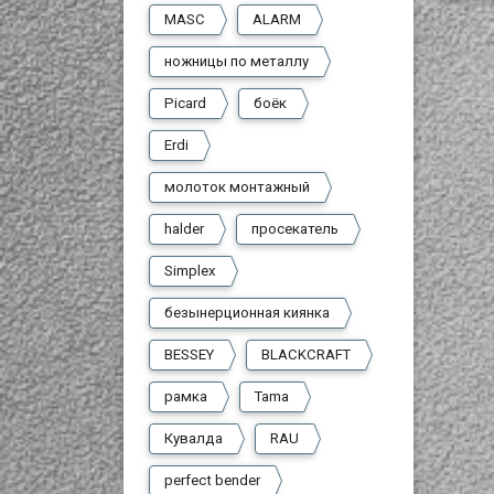
MASC
ALARM
ножницы по металлу
Picard
боёк
Erdi
молоток монтажный
halder
просекатель
Simplex
безынерционная киянка
BESSEY
BLACKCRAFT
рамка
Tama
Кувалда
RAU
perfect bender