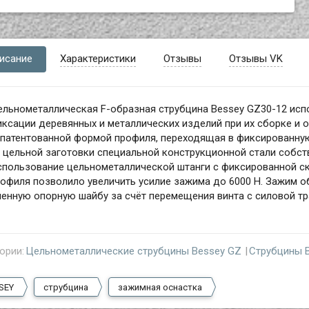
исание
Характеристики
Отзывы
Отзывы VK
льнометаллическая F-образная струбцина Bessey GZ30-12 исп
ксации деревянных и металлических изделий при их сборке и 
патентованной формой профиля, переходящая в фиксированную
 цельной заготовки специальной конструкционной стали собст
спользование цельнометаллической штанги с фиксированной с
офиля позволило увеличить усилие зажима до 6000 Н. Зажим 
енную опорную шайбу за счёт перемещения винта с силовой т
ории:
Цельнометаллические струбцины Bessey GZ
Струбцины 
SEY
струбцина
зажимная оснастка