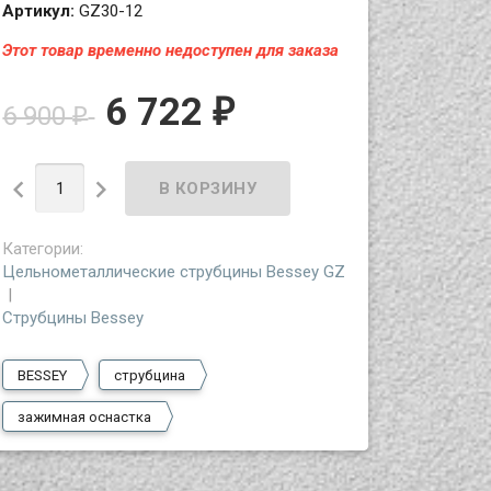
Артикул:
GZ30-12
Этот товар временно недоступен для заказа
6 722
₽
6 900
₽


Категории:
Цельнометаллические струбцины Bessey GZ
Струбцины Bessey
BESSEY
струбцина
зажимная оснастка