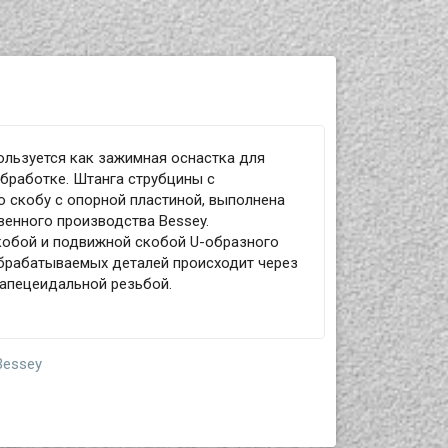
ользуется как зажимная оснастка для
обработке. Штанга струбцины с
 скобу с опорной пластиной, выполнена
венного производства Bessey.
кобой и подвижной скобой U-образного
обрабатываемых деталей происходит через
рапецеидальной резьбой.
Bessey