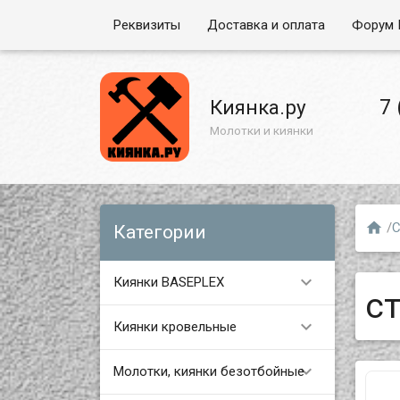
Реквизиты
Доставка и оплата
Форум 
7 
Киянка.ру
Молотки и киянки

/
С
Категории

Киянки BASEPLEX
с

Киянки кровельные

Молотки, киянки безотбойные