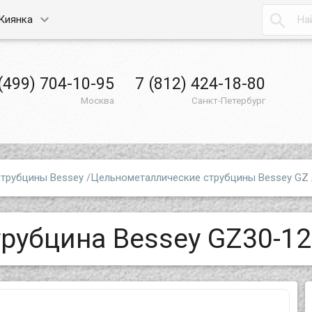

Киянка
(499) 704-10-95
7 (812) 424-18-80
Москва
Санкт-Петербург
трубцины Bessey
/
Цельнометаллические струбцины Bessey GZ
трубцина Bessey GZ30-12