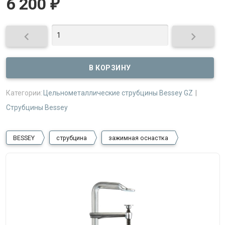
6 200
₽


Категории:
Цельнометаллические струбцины Bessey GZ
Струбцины Bessey
BESSEY
струбцина
зажимная оснастка