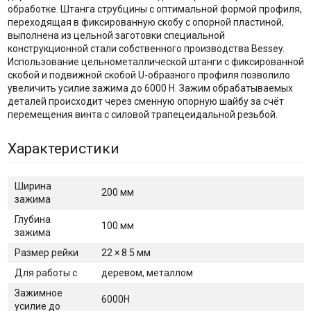
обработке. Штанга струбцины с оптимальной формой профиля,
переходящая в фиксированную скобу с опорной пластиной,
выполнена из цельной заготовки специальной
конструкционной стали собственного производства Bessey.
Использование цельнометаллической штанги с фиксированной
скобой и подвижной скобой U-образного профиля позволило
увеличить усилие зажима до 6000 Н. Зажим обрабатываемых
деталей происходит через сменную опорную шайбу за счёт
перемещения винта с силовой трапецеидальной резьбой.
Характеристики
Ширина
200 мм
зажима
Глубина
100 мм
зажима
Размер рейки
22 × 8.5 мм
Для работы с
деревом, металлом
Зажимное
6000H
усилие до