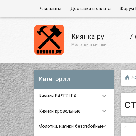
Реквизиты
Доставка и оплата
Форум 
7 
Киянка.ру
Молотки и киянки

/
С
Категории

Киянки BASEPLEX
с

Киянки кровельные

Молотки, киянки безотбойные