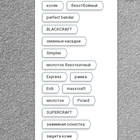
косяк
безотбойный
perfect bender
BLACKCRAFT
сменные насадки
Simplex
молоток безоткатный
Express
рамка
Erdi
maxxcraft
молоток
Picard
SUPERCRAFT
зажимная оснастка
защита кожи