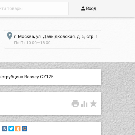

Вход

г. Москва, ул. Давыдковская, д. 5, стр. 1
Пн-Пт 10:00—18:00
/
струбцина Bessey GZ125


