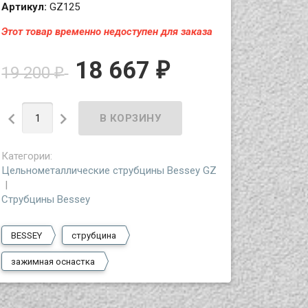
Артикул:
GZ125
Этот товар временно недоступен для заказа
18 667
₽
19 200
₽


Категории:
Цельнометаллические струбцины Bessey GZ
Струбцины Bessey
BESSEY
струбцина
зажимная оснастка