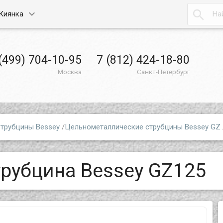

Киянка
(499) 704-10-95
7 (812) 424-18-80
Москва
Санкт-Петербург
трубцины Bessey
/
Цельнометаллические струбцины Bessey GZ
трубцина Bessey GZ125