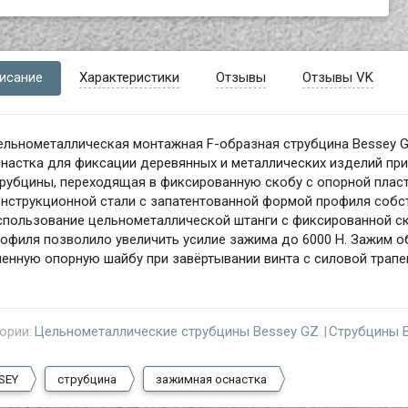
исание
Характеристики
Отзывы
Отзывы VK
ельнометаллическая монтажная F-образная струбцина Bessey G
настка для фиксации деревянных и металлических изделий при
рубцины, переходящая в фиксированную скобу с опорной пласт
нструкционной стали с запатентованной формой профиля собс
спользование цельнометаллической штанги с фиксированной с
офиля позволило увеличить усилие зажима до 6000 Н. Зажим 
енную опорную шайбу при завёртывании винта с силовой трап
ории:
Цельнометаллические струбцины Bessey GZ
Струбцины 
SEY
струбцина
зажимная оснастка