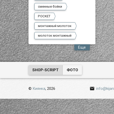
сменные бойки
POCKET
монтажный молоток
молоток монтажный
Еще
SHOP-SCRIPT
ФОТО

©
Киянка
, 2026
info@kijan