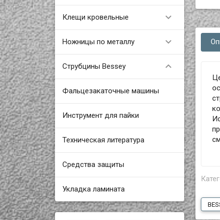

Клещи кровельные

Ножницы по металлу
Оп

Струбцины Bessey
Ц
ос
Фальцезакаточные машины
ст
ко
Инструмент для пайки
И
пр
см
Техническая литература
Средства защиты
Катег
Укладка ламината
BES