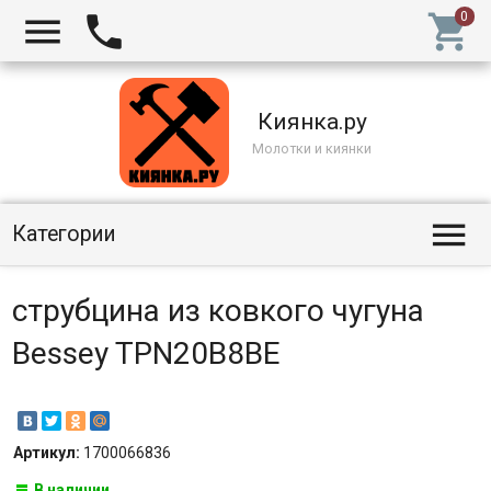



Киянка.ру
Молотки и киянки

Категории
струбцина из ковкого чугуна
Bessey TPN20B8BE
Артикул:
1700066836
В наличии