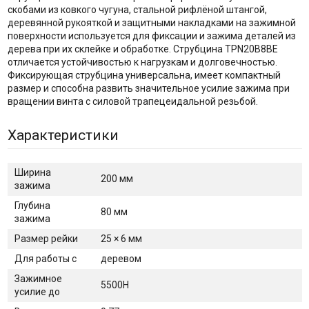
скобами из ковкого чугуна, стальной рифлёной штангой,
деревянной рукояткой и защитными накладками на зажимной
поверхности используется для фиксации и зажима деталей из
дерева при их склейке и обработке. Струбцина TPN20B8BE
отличается устойчивостью к нагрузкам и долговечностью.
Фиксирующая струбцина универсальна, имеет компактный
размер и способна развить значительное усилие зажима при
вращении винта с силовой трапецеидальной резьбой.
Характеристики
Ширина
200 мм
зажима
Глубина
80 мм
зажима
Размер рейки
25 × 6 мм
Для работы с
деревом
Зажимное
5500H
усилие до