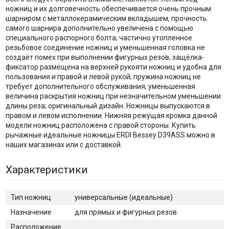
ножниц и их долговечность обеспечивается очень прочным
шарниром с металлокерамическим вкладышем, прочность
самого шарнира дополнительно увеличена с помощью
специального распорного болта; частично утопленное
резьбовое соединение ножниц и уменьшенная головка не
создаёт помех при выполнении фигурных резов; защёлка-
фиксатор размещена на верхней рукояти ножниц и удобна для
пользования и правой и левой рукой; пружина ножниц не
требует дополнительного обслуживания; уменьшенная
величина раскрытия ножниц при незначительном уменьшении
длины реза; оригинальный дизайн. Ножницы выпускаются в
правом и левом исполнении. Нижняя режущая кромка данной
модели ножниц расположена с правой стороны. Купить
рычажные идеальные ножницы ERDI Bessey D39ASS можно в
наших магазинах или с доставкой.
Характеристики
Тип ножниц
универсальные (идеальные)
Назначение
для прямых и фигурных резов
Расположение