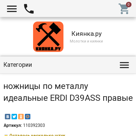



Киянка.ру
Молотки и киянки

Категории
ножницы по металлу
идеальные ERDI D39ASS правые
Артикул:
110392303
Осталось несколько штук