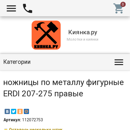



Киянка.ру
Молотки и киянки

Категории
ножницы по металлу фигурные
ERDI 207-275 правые
Артикул:
112072753
Осталось несколько штук