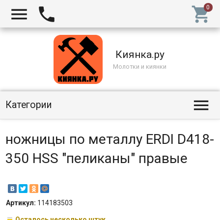



Киянка.ру
Молотки и киянки

Категории
ножницы по металлу ERDI D418-
350 HSS "пеликаны" правые
Артикул:
114183503
Осталось несколько штук