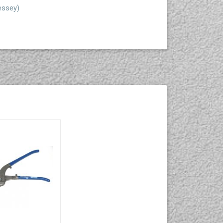
essey)