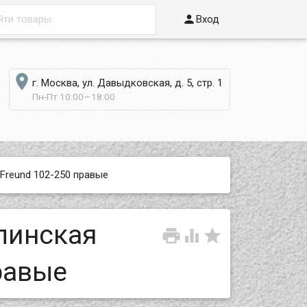

Вход

г. Москва, ул. Давыдковская, д. 5, стр. 1
Пн-Пт 10:00—18:00
Freund 102-250 правые
линская



равые