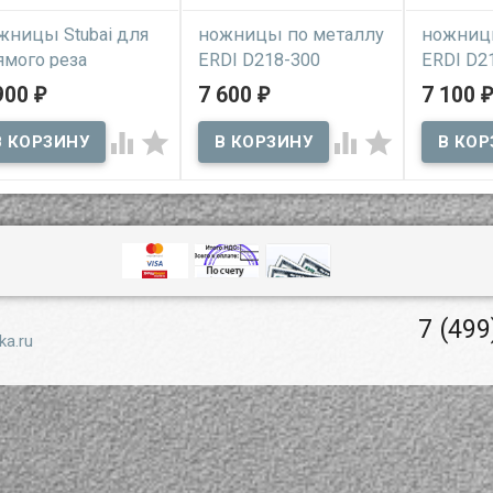
жницы Stubai для
ножницы по металлу
ножниц
ямого реза
ERDI D218-300
ERDI D2
еликаны"
"Пеликаны" для
"Пелика
900
7 600
7 100
₽
₽
₽
прямого реза правые
прямого
В наличии




В наличии
В нал
ницы Stubai для
мого реза "пеликаны" -
ручные профессиональные
ручные н
 профессиональный
ножницы по металлу ERDI
металлу E
ной инструмент для
D218-300 "пеликаны"
"пеликаны
пуска металла
применяются для прямого
для прямо
реза листового металла
листовог
7 (499
ka.ru