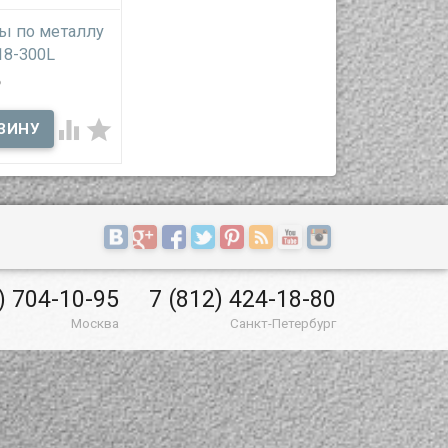
ы по металлу
18-300L
ны" для
 реза левые


ичии
ожницы по
RDI D218-300L
" применяются
го реза
о металла
) 704-10-95
7 (812) 424-18-80
Москва
Санкт-Петербург