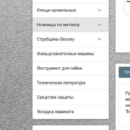

Клещи кровельные

Ножницы по металлу

Струбцины Bessey
Фальцезакаточные машины
Инструмент для пайки
Оп
Техническая литература
Ру
Средства защиты
ме
н
"Б
Укладка ламината