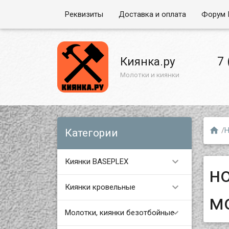
Реквизиты
Доставка и оплата
Форум 
7 
Киянка.ру
Молотки и киянки

/
Н
Категории

Киянки BASEPLEX
н

Киянки кровельные
м

Молотки, киянки безотбойные