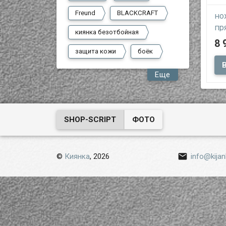
Freund
BLACKCRAFT
но
пр
киянка безотбойная
"п
8 
защита кожи
боёк
Еще
нож
пря
это
руч
рос
SHOP-SCRIPT
ФОТО

©
Киянка
, 2026
info@kijan