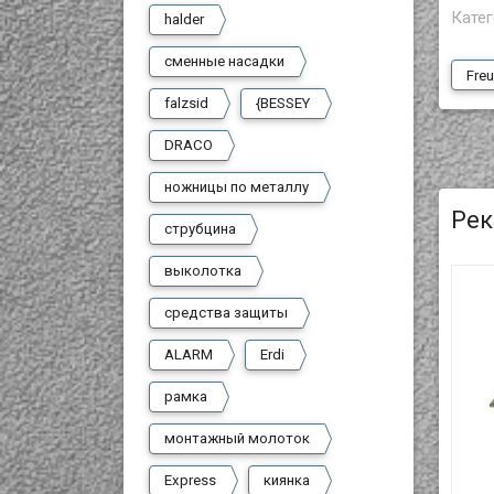
Катег
halder
сменные насадки
Fre
falzsid
{BESSEY
DRACO
ножницы по металлу
Рек
струбцина
выколотка
средства защиты
ALARM
Erdi
рамка
монтажный молоток
Express
киянка