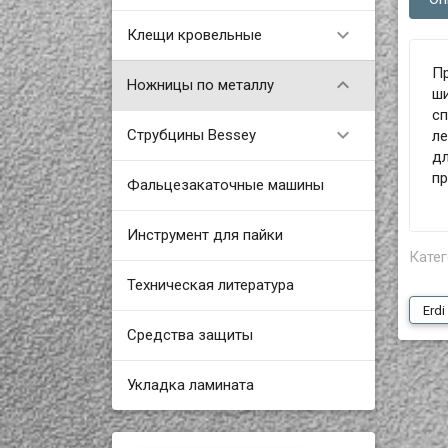

Клещи кровельные
П

Ножницы по металлу
ши
с

Струбцины Bessey
л
дл
пр
Фальцезакаточные машины
Инструмент для пайки
Катег
Техническая литература
Erdi
Средства защиты
Укладка ламината