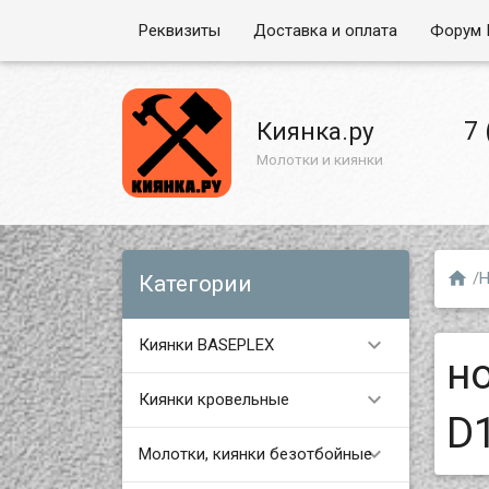
Реквизиты
Доставка и оплата
Форум 
7 
Киянка.ру
Молотки и киянки

/
Н
Категории

Киянки BASEPLEX
н

Киянки кровельные
D

Молотки, киянки безотбойные