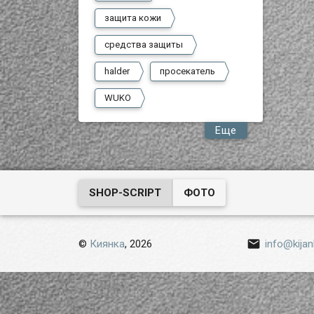
защита кожи
средства защиты
halder
просекатель
WUKO
Еще
SHOP-SCRIPT
ФОТО

©
Киянка
, 2026
info@kijan