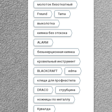
молоток безоткатный
Freund
Tama
выколотка
киянка без отскока
ALARM
безынерционная киянка
кровельный инструмент
BLACKCRAFT
edma
клещи для профнастила
DRACO
струбцина
ножницы по металлу
Кувалда