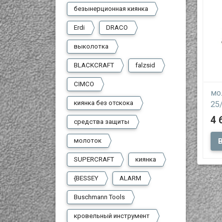
безынерционная киянка
Erdi
DRACO
выколотка
BLACKCRAFT
falzsid
CIMCO
мо
киянка без отскока
25
4 
средства защиты
мол
молоток
раб
мет
SUPERCRAFT
киянка
{BESSEY
ALARM
Buschmann Tools
кровельный инструмент