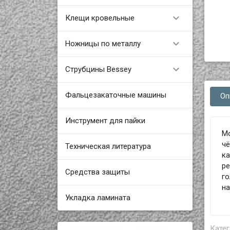

Клещи кровельные

Ножницы по металлу

Струбцины Bessey
Фальцезакаточные машины
Оп
Инструмент для пайки
М
чё
Техническая литература
ка
ре
Средства защиты
г
на
Укладка ламината
Катег