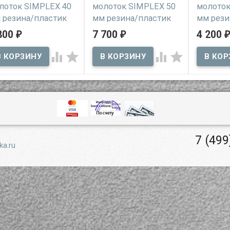
лоток SIMPLEX 40
молоток SIMPLEX 50
молоток
 резина/пластик
мм резина/пластик
мм рези
суперпл
800
7 700
4 200
₽
₽
₽
В наличии
В наличии
В нал




фессиональный
профессиональный
рный инструмент с
молоток с широким
универса
оким спектром
спектром применения в
инструмен
менения в
монтажных и ремонтных
задачи по
оительных и
работах
монтажу
онтных работах
7 (499
ka.ru