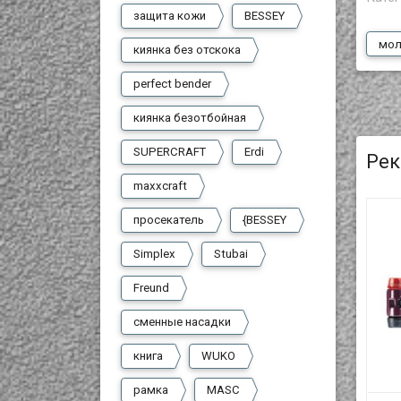
защита кожи
BESSEY
мол
киянка без отскока
perfect bender
киянка безотбойная
SUPERCRAFT
Erdi
Рек
maxxcraft
просекатель
{BESSEY
Simplex
Stubai
Freund
сменные насадки
книга
WUKO
рамка
MASC