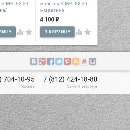
 SIMPLEX 30
молоток SIMPLEX 30
молоток SIM
на/
мм резина
мм резина
астик
4 100
4 600
₽
₽
В наличии
В наличии
ичии




надёжный молоток со
профессиональн
сменными резиновыми
ударный инструм
льный ударный
бойками для различных
сменными рези
т под различные
монтажно-ремонтных и
бойками средне
 ремонту и
строительных работ
жёсткости
) 704-10-95
7 (812) 424-18-80
Москва
Санкт-Петербург