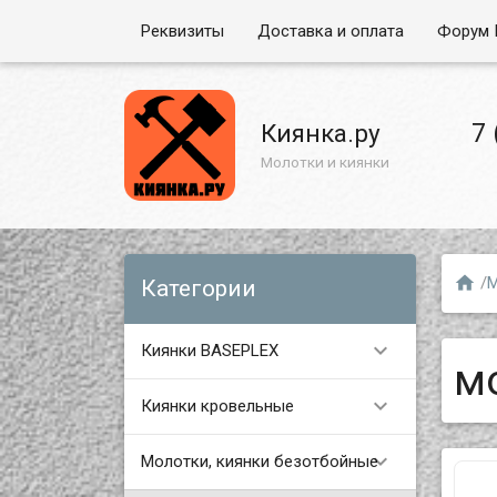
Реквизиты
Доставка и оплата
Форум 
7 
Киянка.ру
Молотки и киянки

/
М
Категории

Киянки BASEPLEX
м

Киянки кровельные

Молотки, киянки безотбойные