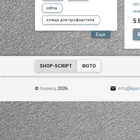
мо
edma
мм
клещи для профнастила
5 
про
Еще
уда
шир
при
стр
рем
SHOP-SCRIPT
ФОТО

©
Киянка
, 2026
info@kijan