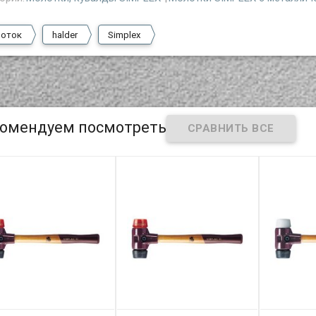
оток
halder
Simplex
омендуем посмотреть