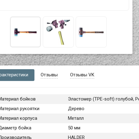
рактеристики
Отзывы
Отзывы VK
Материал бойков
Эластомер (TPE-soft) голубой, 
Материал рукоятки
Дерево
Материал корпуса
Металл
Диаметр бойка
50 мм
Производитель
HALDER