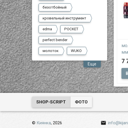
безотбойный
кровельный инструмент
edma
POCKET
perfect bender
мо
молоток
WUKO
мм
7 
Еще
про
мол
спе
мон
раб
SHOP-SCRIPT
ФОТО

©
Киянка
, 2026
info@kijan