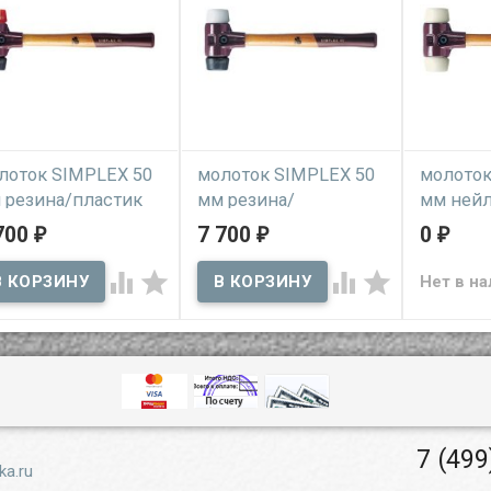
лоток SIMPLEX 50
молоток SIMPLEX 50
молоток
 резина/пластик
мм резина/
мм ней
суперпластик
700
7 700
0
₽
₽
₽
надёжная 
В наличии
сменными
В наличии
особопроч




фессиональный
Нет в н
оток с широким
ручной ударный
ктром применения в
инструмент с деревянной
тажных и ремонтных
рукояткой и сменными
отах
бойками
7 (499
ka.ru