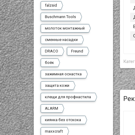
falzsid
Buschmann Tools
молоток монтажный
сменные насадки
DRACO
Freund
Катег
боёк
зажимная оснастка
защита кожи
клещи для профнастила
Рек
ALARM
киянка без отскока
maxxcraft