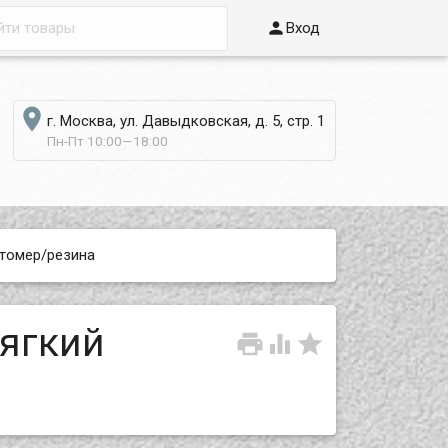

Вход

г. Москва, ул. Давыдковская, д. 5, стр. 1
Пн-Пт 10:00—18:00
стомер/резина
ягкий


