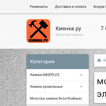
Реквизиты
Доставка и оплата
Форум 
7 
Киянка.ру
Молотки и киянки

/
М
Категории

Киянки BASEPLEX
м

Киянки кровельные
э

Молотки, киянки безотбойные