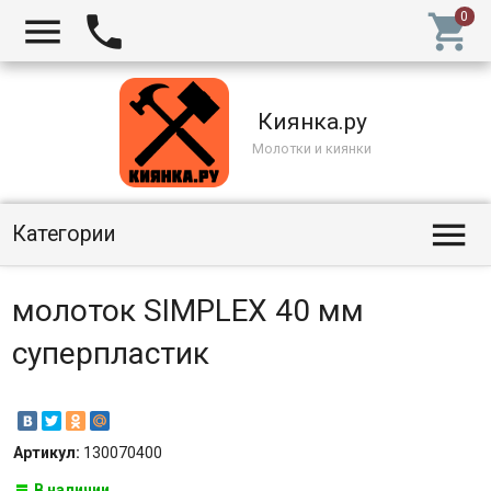



Киянка.ру
Молотки и киянки

Категории
молоток SIMPLEX 40 мм
суперпластик
Артикул:
130070400
В наличии