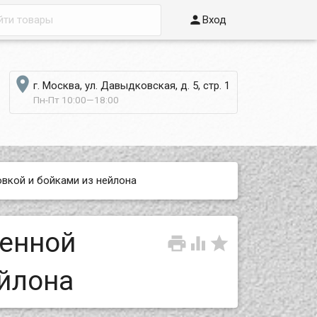

Вход

г. Москва, ул. Давыдковская, д. 5, стр. 1
Пн-Пт 10:00—18:00
овкой и бойками из нейлона
ленной



ейлона