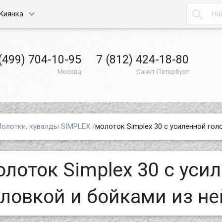

Киянка
(499) 704-10-95
7 (812) 424-18-80
Москва
Санкт-Петербург
олотки, кувалды SIMPLEX
/
молоток Simplex 30 с усиленной гол
олоток Simplex 30 с уси
оловкой и бойками из н