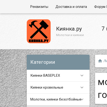
Реквизиты
Доставка и оплата
Форум 
7 
Киянка.ру
Молотки и киянки

/
М
Категории

Киянки BASEPLEX
м

Киянки кровельные
г

Молотки, киянки безотбойные