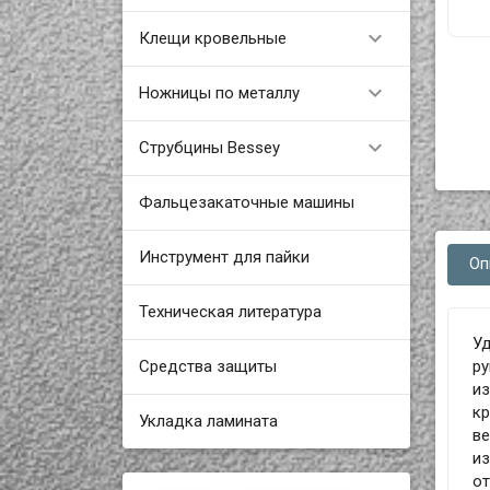

Клещи кровельные

Ножницы по металлу

Струбцины Bessey
Фальцезакаточные машины
Инструмент для пайки
Оп
Техническая литература
У
Средства защиты
ру
из
кр
Укладка ламината
ве
из
от