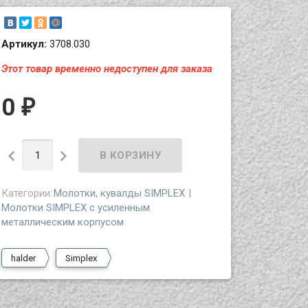
Артикул:
3708.030
Этот товар временно недоступен для заказа
0
₽


Категории:
Молотки, кувалды SIMPLEX
Молотки SIMPLEX с усиленным
металлическим корпусом
halder
Simplex