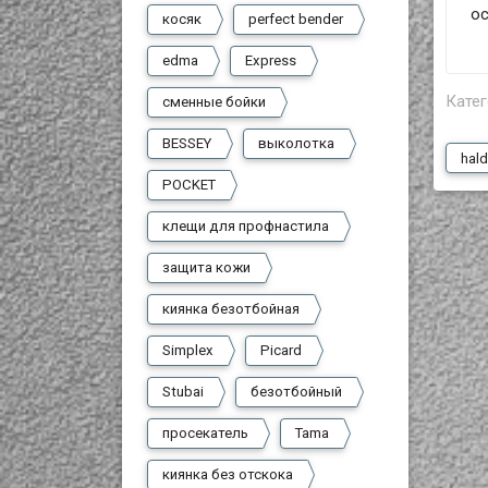
ос
косяк
perfect bender
edma
Express
Катег
сменные бойки
BESSEY
выколотка
hald
POCKET
клещи для профнастила
защита кожи
киянка безотбойная
Simplex
Picard
Stubai
безотбойный
просекатель
Tama
киянка без отскока