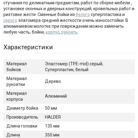
стучания по деликатным предметам, работ по сборке мебели ,
установке оконных и дверных конструкций, кровельных работ и
рихтовке жести. Сменные бойки из
белого
суперпластика и
серого
элатомера средней жесткости очень износостойки. В
алюминиевом молотке при повреждении можно заменить
любую часть, бойки,
корпус
,
рукоять
.
Характеристики
Материал
Эластомер (TPE-mid) серый,
бойков
Суперпластик, белый
Материал
Дерево
рукоятки
Материал
Алюминий
корпуса
Диаметр бойка
50 мм
Производитель
HALDER
Длина головки
135 мм
Длина
350 мм