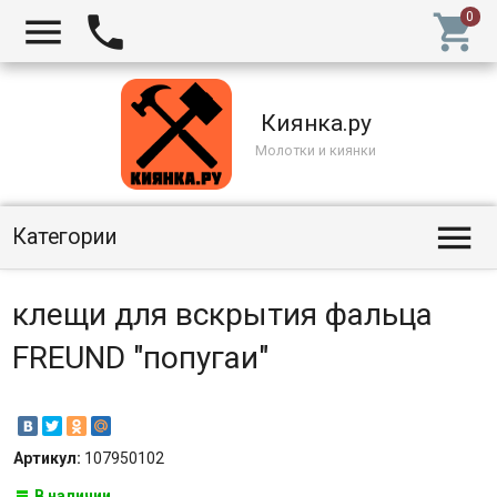



Киянка.ру
Молотки и киянки

Категории
клещи для вскрытия фальца
FREUND "попугаи"
Артикул:
107950102
В наличии