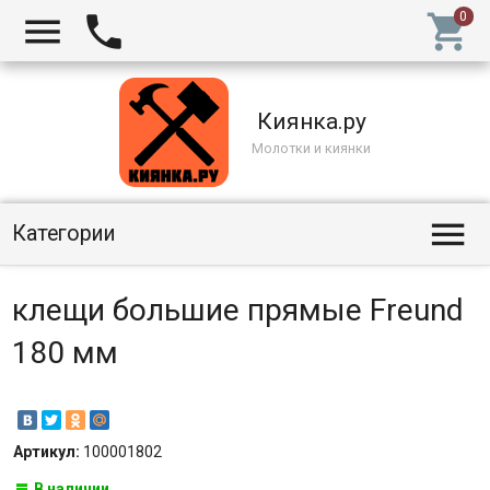



Киянка.ру
Молотки и киянки

Категории
клещи большие прямые Freund
180 мм
Артикул:
100001802
В наличии