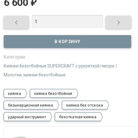
6 600
₽


Категории:
Киянки безотбойные SUPERCRAFT с рукояткой гикори
Молотки, киянки безотбойные
киянка
киянка безотбойная
безынерционная киянка
киянка без отскока
ударный инструмент
безоткатная киянка