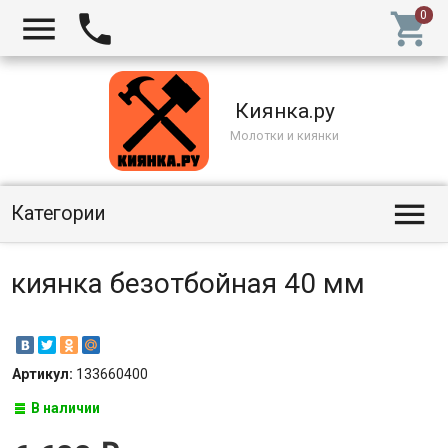



Киянка.ру
Молотки и киянки

Категории
киянка безотбойная 40 мм
Артикул:
133660400
В наличии