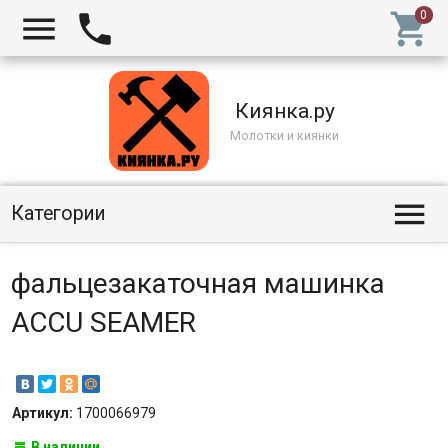



Киянка.ру
Молотки и киянки

Категории
фальцезакаточная машинка
ACCU SEAMER
Артикул:
1700066979
В наличии